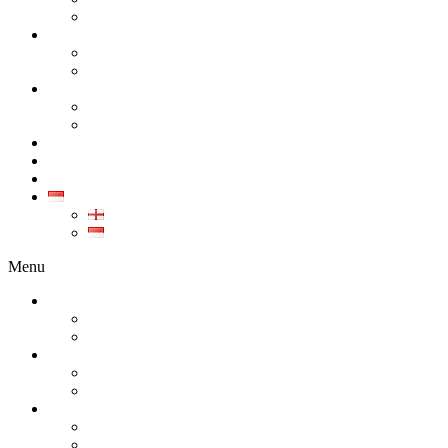
KARIR
PRODUK
SEMUA PRODUK
GALERI PRODUK
KALIBRASI
KALIBRASI INSTRUMEN INDUSTRI
KALIBRASI ALAT KESEHATAN
LAYANAN
KONTAK
ARTIKEL
ID
EN
ID
Menu
TENTANG KAMI
PERUSAHAAN
KARIR
PRODUK
SEMUA PRODUK
GALERI PRODUK
KALIBRASI
KALIBRASI INSTRUMEN INDUSTRI
KALIBRASI ALAT KESEHATAN