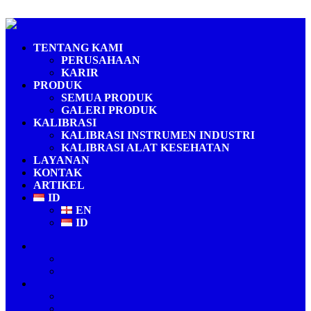
Skip to content
Laboratorium Kalibrasi Terakreditasi ISO/IEC 17025
PT Fukuda Technology
TENTANG KAMI
PERUSAHAAN
KARIR
PRODUK
SEMUA PRODUK
GALERI PRODUK
KALIBRASI
KALIBRASI INSTRUMEN INDUSTRI
KALIBRASI ALAT KESEHATAN
LAYANAN
KONTAK
ARTIKEL
ID
EN
ID
TENTANG KAMI
PERUSAHAAN
KARIR
PRODUK
SEMUA PRODUK
GALERI PRODUK