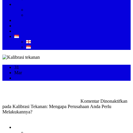
KALIBRASI
KALIBRASI INSTRUMEN INDUSTRI
KALIBRASI ALAT KESEHATAN
LAYANAN
KONTAK
ARTIKEL
ID
EN
ID
31
Mar
Kalibrasi Tekanan: Mengapa Perusahaan Anda Perlu Melakukannya?
Admin PT Fukuda Technology
Kalibrasi
Komentar Dinonaktifkan
pada Kalibrasi Tekanan: Mengapa Perusahaan Anda Perlu
Melakukannya?
TENTANG KAMI
PERUSAHAAN