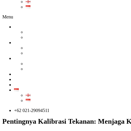
EN
ID
Menu
TENTANG KAMI
PERUSAHAAN
KARIR
PRODUK
SEMUA PRODUK
GALERI PRODUK
KALIBRASI
KALIBRASI INSTRUMEN INDUSTRI
KALIBRASI ALAT KESEHATAN
LAYANAN
KONTAK
ARTIKEL
ID
EN
ID
+62 021-29094511
Pentingnya Kalibrasi Tekanan: Menjaga 