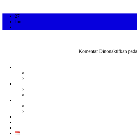
27
Jun
Pentingnya Kalibrasi Tekanan: Menjaga Keakuratan dan Keandalan Sistem
Admin PT Fukuda Technology
Artikel
Komentar Dinonaktifkan
pada
TENTANG KAMI
PERUSAHAAN
KARIR
PRODUK
SEMUA PRODUK
GALERI PRODUK
KALIBRASI
KALIBRASI INSTRUMEN INDUSTRI
KALIBRASI ALAT KESEHATAN
LAYANAN
KONTAK
ARTIKEL
ID