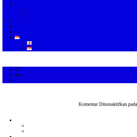
KALIBRASI
KALIBRASI INSTRUMEN INDUSTRI
KALIBRASI ALAT KESEHATAN
LAYANAN
KONTAK
ARTIKEL
ID
EN
ID
27
Jun
Kalibrasi Volumetrik: Menjaga Keakuratan Pengukuran
Admin PT Fukuda Technology
Artikel
Komentar Dinonaktifkan
pada
TENTANG KAMI
PERUSAHAAN
KARIR
PRODUK