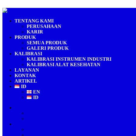
Skip to content
Laboratorium Kalibrasi Terakreditasi ISO/IEC 17025
PT Fukuda Technology
TENTANG KAMI
PERUSAHAAN
KARIR
PRODUK
SEMUA PRODUK
GALERI PRODUK
KALIBRASI
KALIBRASI INSTRUMEN INDUSTRI
KALIBRASI ALAT KESEHATAN
LAYANAN
KONTAK
ARTIKEL
ID
EN
ID
TENTANG KAMI
PERUSAHAAN
KARIR
PRODUK
SEMUA PRODUK
GALERI PRODUK